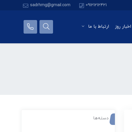
sadrhmg@gmail.com
09121212421
اخبار روز
ارتباط با ما
دسته‌ها