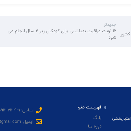
جدیدتر
۱۲ نوبت مراقبت بهداشتی برای کودکان زیر ۲ سال انجام می
شود
فهرست منو
تماس: 09121212421
بلاگ
اعتباربخشی
ایمیل: sadrhmg@gmail.com
دوره ها