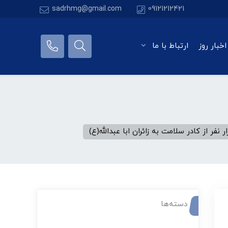
sadrhmg@gmail.com
09121212421
اخبار روز
ارتباط با ما
دسته‌ها