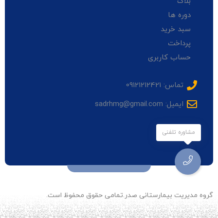
بلاگ
دوره ها
سبد خرید
پرداخت
حساب کاربری
تماس: 09121212421
ایمیل: sadrhmg@gmail.com
مشاوره تلفنی
گروه مدیریت بیمارستانی صدر.تمامی حقوق محفوظ است.