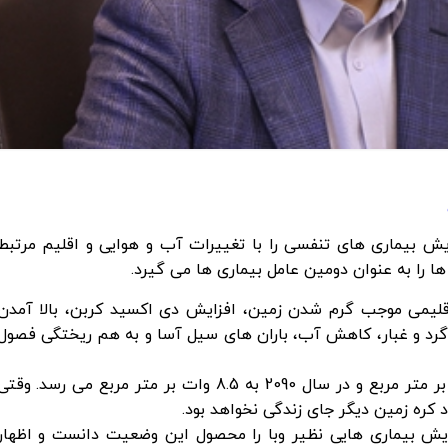
ش بیماری های تنفسی را با تغییرات آب و هوایی و اقلیم مرتبط
 را به عنوان دومین عامل بیماری ها می گیرد.
اقلیمی موجب گرم شدن زمین، افزایش دی اکسید کربن، بالا آمدن
رد و غبار، کاهش آب، باران های سیل آسا و به هم ریختگی فصول
وی ادامه داد: میزان انرژی تا سال 2030 به 2.6 وات بر متر مربع و در سال 2090 به 8.5 وات بر متر مربع می رسد. وقت
یش بیماری هایی نظیر وبا را محصول این وضعیت دانست و اظهار