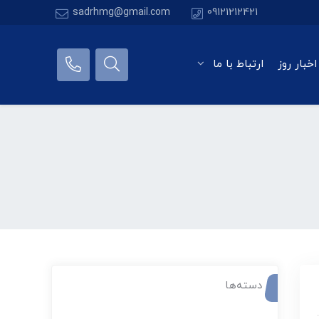
sadrhmg@gmail.com
09121212421
اخبار روز
ارتباط با ما
دسته‌ها