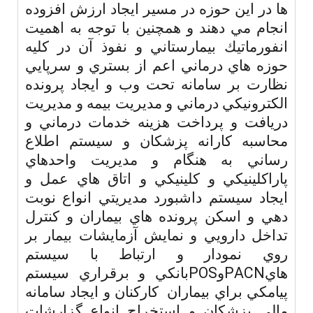
ها در اين حوزه در مسير ايجاد ارزش افزوده
انجام مي دهند و همچنين با توجه به اهميت
انفورماتيك بيمارستاني و نفوذ آن در كليه
حوزه هاي درماني اعم از بستري و سرپايي
نظارت بر سامانه تحت وب و ايجاد پرونده
الكترونيكي درماني و مديريت بيمه و مديريت
دريافت و پرداخت هزينه خدمات درماني و
محاسبه كارانه پزشكان و سيستم اطلاع
رساني به هنگام و مديريت واحدهاي
پاراكلينيكي و كلينيكي و اتاق هاي عمل و
ايجاد سيستم داشبورد مديريتي انواع نوبت
دهي و اسكن پرونده هاي بيماران و كنترل
تداخل دارويي و نمايش آزمايشات بيمار بر
روي نمودار و ارتباط با سيستم
POS
PACN
هاي
و
بانكي و برقراري سيستم
پيامكي براي بيماران كاركنان و ايجاد سامانه
مالي پزشكان و استخراج انواع گزارشات