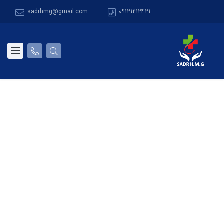
sadrhmg@gmail.com
09121212421
دپارتمان انفورماتیک و فناوری اطلاعات
سلامت
تکنولوژی ، امنیت اطلاعات ، آموزش