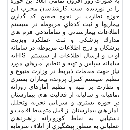
به صورت روز افزون تمامي ابعاد اين حوزه
را در نورديده است .كارشناسان مجرب اين
حوزه نظارت بر نحوه صحيح كد گذاري
بيماريها و ثبت كدهاي مربوطه در سيستم
اطلاعات بيمارستاني و ساماندهي فرم هاي
مدارك پزشكي و ثبت عملكرد ويزيت
پزشكان و درج اطلاعات مربوطه در سامانه
HIS
آواب و ارسال اطلاعات از سيستم
به
سامانه سپاس و تهيه و تنظيم آمارهاي مورد
نياز جهت مقامات ذيربط در وزارت متبوع و
تنظيم سيستم كنترل پرونده بيماران بستري
و نظارت بر تهيه و تنظيم آمارهاي روزانه
،ماهيانه و ساليانه از فعاليت هاي بيمارستان
در حوزه بستري و سرپايي تجزيه وتحليل
آمار هاي بيمارستان از قبيل متوسط اقامت و
دستيابي به نقاط كوروارانه راهبردهاي
عملياتي به منظور پيشگيري از اتلاف سرمايه