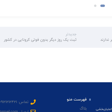
جدیدتر
 ندارند
ثبت یک روز دیگر بدون فوتی کرونایی در کشور
فهرست منو
تماس: 09121212421
بلاگ
اعتباربخشی
ایمیل: sadrhmg@gmail.com