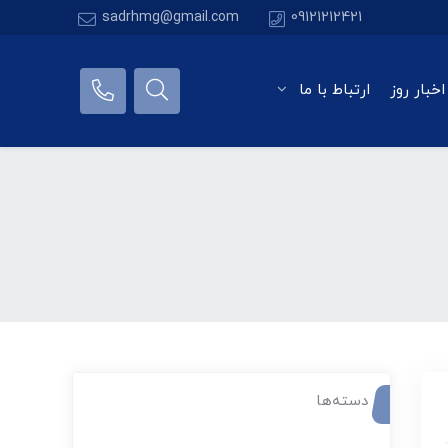
sadrhmg@gmail.com
09121212421
اخبار روز
ارتباط با ما
دسته‌ها