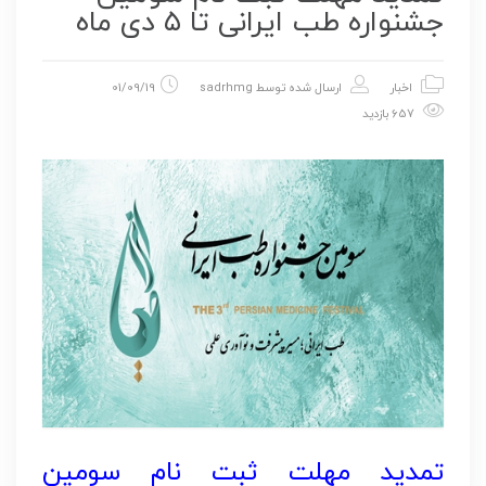
جشنواره طب ایرانی تا ۵ دی ماه
اخبار
ارسال شده توسط
sadrhmg
01/09/19
657 بازدید
تمدید مهلت ثبت نام سومین