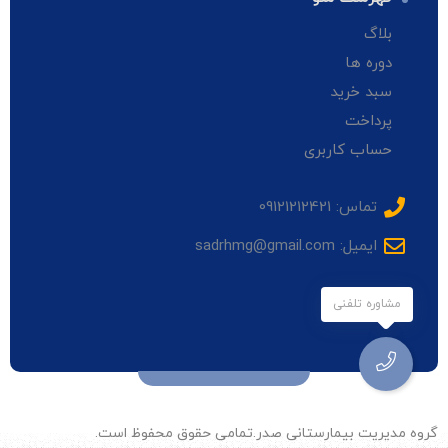
بلاگ
دوره ها
سبد خرید
پرداخت
حساب کاربری
تماس: 09121212421
ایمیل: sadrhmg@gmail.com
مشاوره تلفنی
گروه مدیریت بیمارستانی صدر.تمامی حقوق محفوظ است.