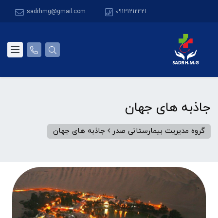
sadrhmg@gmail.com
09121212421
جاذبه های جهان
گروه مدیریت بیمارستانی صدر
جاذبه های جهان