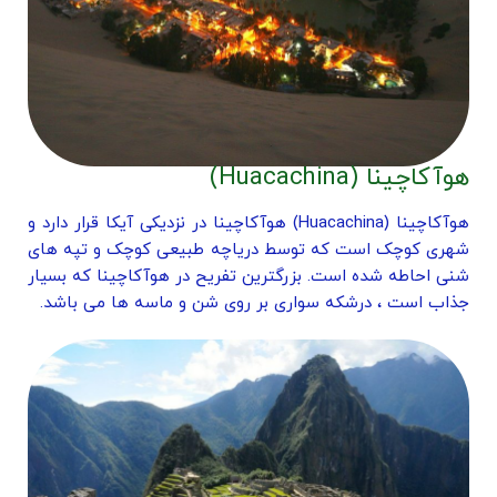
هوآکاچینا (Huacachina)
هوآکاچینا (Huacachina) هوآکاچینا در نزدیکی آیکا قرار دارد و
شهری کوچک است که توسط دریاچه طبیعی کوچک و تپه های
شنی احاطه شده است. بزرگترین تفریح در هوآکاچینا که بسیار
جذاب است ، درشکه سواری بر روی شن و ماسه ها می باشد.