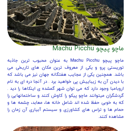
ماچو پیچو Machu Picchu
ماچو پیچو Machu Picchu به عنوان محبوب ترین جاذبه
توریستی پرو و ​​یکی از معروف ترین مکان های تاریخی می
باشد. همچنین یکی از عجایب هفتگانه جهان نیز می باشد که
با دیدن آن به زیباییش پی خواهید برد . در آنجا دره ای به نام
اروبامبا وجود دارد که می توان شهر گمشده ی اینکاها را دید .
گردشگران میتوانند ماچو پیکو را کاوش کنند و ساختمانهایی را
که به خوبی حفظ شده اند شامل خانه ها، معابد، چشمه ها و
حمام ها و تراس های کشاورزی و سیستم آبیاری آن زمان را
مشاهده کنند.