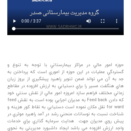
حوزه امور مالي در مراكز بيمارستاني با توجه به تنوع و
گستردگي عمليات در اين حوزه از اموري است كه پرداختن به
جد به آن مي تواند ضمن تنوير راهبرد پيشگيري از بروز زيان
هاي هنگفت مسير را براي دستيابي به ارزش افزوده در مقاطع
زماني مختلف فراهم سازد امروزه امور مالي از نقش سنتي خود
كه دادن Feed back به مديران اجرايي بوده است به نقش feed
for ward نقل مكان نموده است دستيابي به نقاط كور هزينه و
شناخت نسبت به نوسانات منحني رشد در آمد راهبرد موثري در
پيش روي مديران جهت هدايت سرمايه گذاري براي خدمات
واجد ارزش افزوده مي باشد ايجاد داشبورد مديريتي به نحوي