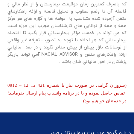
كه باصرف كمترين زمان موقيعت بيمارستان را از نظر مالي و
فاصله آن تا وضع مطلوب و تحليل فاصله و ارائه راهكارهاي
متقن آزموده شده متناسب با مولفه ها و گزاره هاي هر مركز
همه و همه از توانايي هاي كارشناسان مجرب اين حوزه است
كه مي تواند در خدمت مراكز بيمارستاني قرار بگيرد تا اقتصاد
بيمارستاني كه هر لحظه با توجه به تصويب تعرفه غير واقعي
از نوسانات بازار پيش از پيش متاثر نگردد و در بعد مالياتي
ارائه راهكارهاي متقن و FINACIAL ADVISORمي تواند ياريگر
پزشكان در امور مالياتي شان باشد .
(سروران گرامی در صورت نیاز با شماره 421 12 12
–
0912
تماس حاصل نموده و یا در برنامه واتساپ پیام ارسال بفرمایید؛
در خدمتتان خواهیم بود)
درباره گروه مدیریت بیمارستانی صدر