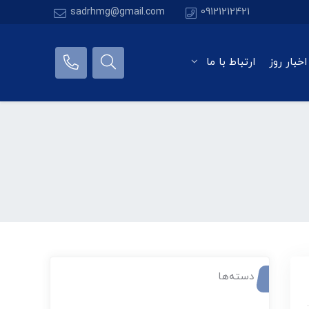
sadrhmg@gmail.com
09121212421
اخبار روز
ارتباط با ما
دسته‌ها