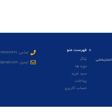
فهرست منو
تماس: 09121212421
بلاگ
اعتباربخشی
ایمیل: sadrhmg@gmail.com
دوره ها
سبد خرید
پرداخت
حساب کاربری