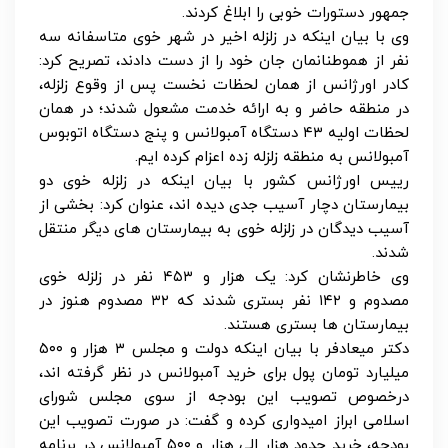
جمهور دستورات خوبی را ابلاغ کردند.
وی با بیان اینکه در زلزله اخیر در شهر خوی متاسفانه سه
نفر از هموطنانمان جان خود را از دست دادند، تصریح کرد:
کادر اورژانس از همان لحظات نخست پس از وقوع زلزله،
در منطقه حاضر و به ارائه خدمت مشعول شدند؛ در همان
لحظات اولیه ۴۳ دستگاه آمبولانس و پنج دستگاه اتوبوس
آمبولانس به منطقه زلزله زده اعزام کرده ‌ایم.
رییس اورژانس کشور با بیان اینکه در زلزله خوی دو
بیمارستان دچار آسیب جدی دیده اند، عنوان کرد: بخشی از
آسیب دیدگان در زلزله خوی به بیمارستان های دیگر منتقل
شدند.
وی خاطرنشان کرد: یک هزار و ۴۵۳ نفر در زلزله خوی
مصدوم و ۱۴۲ نفر بستری شدند که ۳۲ مصدوم هنوز در
بیمارستان ها بستری هستند.
دکتر میعادفر با بیان اینکه دولت و مجلس ۳ هزار و ۵۰۰
میلیارد تومان پول برای خرید آمبولانس در نظر گرفته ‌اند،
درخصوص تصویب این بودجه از سوی مجلس شورای
اسلامی ابراز امیدواری کرده و گفت: در صورت تصویب این
بودجه، خرید حدود هزار الی هزار و ۵۰۰ آمبولانس در برنامه