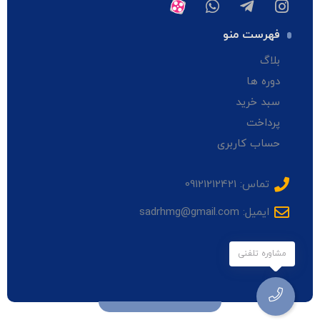
فهرست منو
بلاگ
دوره ها
سبد خرید
پرداخت
حساب کاربری
تماس: 09121212421
ایمیل: sadrhmg@gmail.com
مشاوره تلفنی