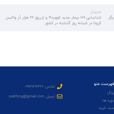
جدیدتر
ور/ ۲ بیمار دیگر
شناسایی ۱۰۹ بیمار جدید کووید۱۹ و تزریق ۲۲ هزار دُز واکسن
کرونا در شبانه روز گذشته در کشور
هرست منو
تماس: 09121212421
لاگ
ایمیل: sadrhmg@gmail.com
وره ها
بد خرید