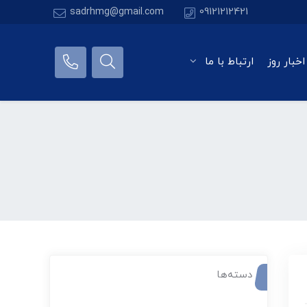
sadrhmg@gmail.com
09121212421
اخبار روز
ارتباط با ما
دسته‌ها