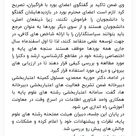
وی ضمن تاکید بر گفتگوی اعضای بورد با فراگیران، تصریح
کرد: لازم است اعضای محترم بورد در بازدیدهایشان گفتگو
با دانشجویان را فراموش نکنند، زیرا ذینفعان اصلی،
دانشجویان هستند و از سوی دیگر بوردها به عنوان مرجع
باید بتوانند سیاستگذاران را با ارائه شاخص‌ های کافی، در
جهت توسعه علمی متقاعد کنند، لذا تا اول اسفندماه سال
جاری همه بوردها موظف هستند سنجه های پایه و
اختصاصی رشته خود در مقاطع کارشناسی، ارشد و دکترا را
مورد مطالعه و بررسی کیفی قرار دهند تا در ارزیابی ‌های
بیرونی و درونی مورد استفاده قرار گیرد.
در ادامه، دکتر حوریه محمدی، مسئول کمیته اعتباربخشی
دبیرخانه ضمن تشریح فعالیت های اعتباربخشی دبیرخانه
ها، گفت: سامانه اعتباربخشی رشته های علوم پایه با
همکاری واحد فناوری اطلاعات در اسرع وقت در معاونت
آموزشی راه اندازی می شود.
در پایان این جلسه، دبیران هیئت ممتحنه رشته های علوم
پایه، نظرات و پیشنهادات خود را اعلام کرده و مشکلات و
چالش های پیش رو بررسی شد.