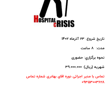
تاريخ شروع: 23 آذرماه 1402
مدت: 8 ساعت
نحوه برگزاري: حضوری
شهریه (ریال): 39.000.000
تماس با مدیر اجرائی دوره اقای بهادری شماره تماس
09353003628