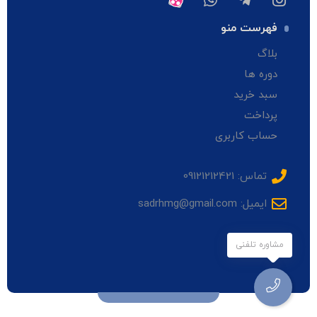
فهرست منو
بلاگ
دوره ها
سبد خرید
پرداخت
حساب کاربری
تماس: 09121212421
ایمیل: sadrhmg@gmail.com
مشاوره تلفنی