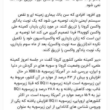
نمی شود.
وی افزود: افرادی که سن بالا، بیماری زمینه ای و نقص
سیستم ایمنی دارند، توصیه می شود که یک نوبت یادآور
واکسن کرونا را تزریق کنند. در مورد زنان باردار، کمیته ملی
واکسن کووید19 فردا تصمیم گیری می کند اما توصیه بر
این است که زنان بارداری که واکسیناسیون خود را تکمیل
نکرده اند(تزریق سه نوبت واکسن)، بعد از ماه سوم بارداری،
یک نوبت یادآور واکسن را تزریق کنند.
دبیر کمیته علمی کشوری کرونا گفت: در جلسه امروز کمیته
علمی، آخرین وضعیت کرونا و سویه های در گردش در دنیا
و ایران، بررسی شد. در آمریکا زیرسویه XBB.1.5 در حال
افزایش و بیش از 43 درصد از موارد در آن کشور، مربوط به
این زیرسویه است البته زیرسویه BQ.1.1 که قبلا زیرسویه
غالب بود، کاهش یافته و به 28.8 درصد و زیرسویه BQ.1
نیز به 15.9 درصد موارد در آمریکا رسیده است. در اکثر
کشورهای اروپایی، زیرسویه BQ.1.1 افزایش یافته که یکی از
ویروس شناس های کانادایی از این زیرسویه به عنوان