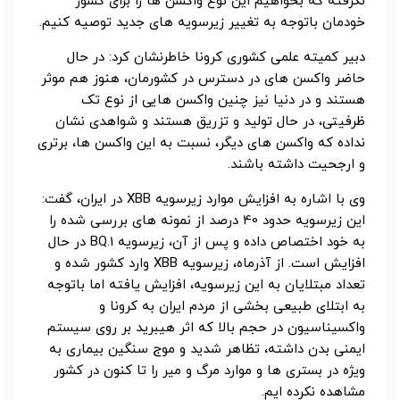
نگرفته که بخواهیم این نوع واکسن ها را برای کشور
خودمان باتوجه به تغییر زیرسویه های جدید توصیه کنیم.
دبیر کمیته علمی کشوری کرونا خاطرنشان کرد: در حال
حاضر واکسن های در دسترس در کشورمان، هنوز هم موثر
هستند و در دنیا نیز چنین واکسن هایی از نوع تک
ظرفیتی، در حال تولید و تزریق هستند و شواهدی نشان
نداده که واکسن های دیگر، نسبت به این واکسن ها، برتری
و ارجحیت داشته باشند.
وی با اشاره به افزایش موارد زیرسویه XBB در ایران، گفت:
این زیرسویه حدود 40 درصد از نمونه های بررسی شده را
به خود اختصاص داده و پس از آن، زیرسویه BQ.1 در حال
افزایش است. از آذرماه، زیرسویه XBB وارد کشور شده و
تعداد مبتلایان به این زیرسویه، افزایش یافته اما باتوجه
به ابتلای طبیعی بخشی از مردم ایران به کرونا و
واکسیناسیون در حجم بالا که اثر هیبرید بر روی سیستم
ایمنی بدن داشته، تظاهر شدید و موج سنگین بیماری به
ویژه در بستری ها و موارد مرگ و میر را تا کنون در کشور
مشاهده نکرده ایم.