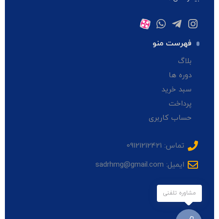
فهرست منو
بلاگ
دوره ها
سبد خرید
پرداخت
حساب کاربری
تماس: 09121212421
ایمیل: sadrhmg@gmail.com
مشاوره تلفنی