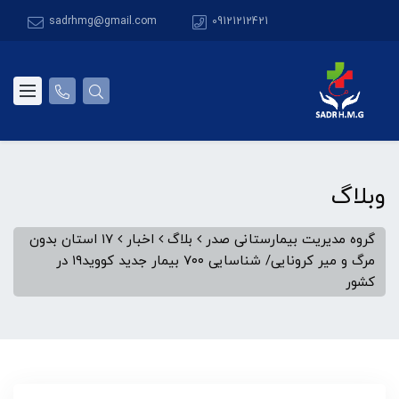
sadrhmg@gmail.com
09121212421
وبلاگ
گروه مدیریت بیمارستانی صدر
بلاگ
اخبار
۱۷ استان بدون
مرگ و میر کرونایی/ شناسایی ۷۰۰ بیمار جدید کووید۱۹ در
کشور