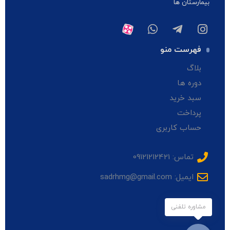
بیمارستان ها
فهرست منو
بلاگ
دوره ها
سبد خرید
پرداخت
حساب کاربری
تماس: 09121212421
ایمیل: sadrhmg@gmail.com
مشاوره تلفنی