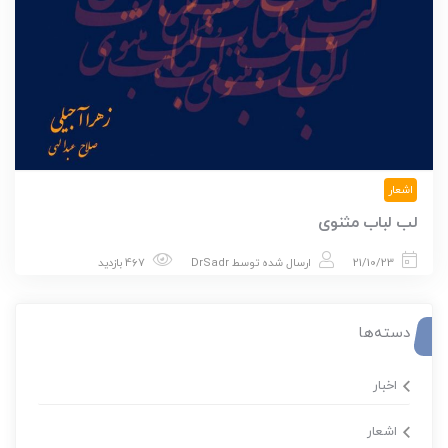
اشعار
لب لباب مثنوی
21/10/23
ارسال شده توسط
DrSadr
467 بازدید
دسته‌ها
اخبار
اشعار