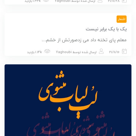
21/11/28
ارسال شده توسط
Yaghoubi
1.33k بازدید
اشعار
یک با یک برابر نیست
معلم پای تخته داد می زدصورتش از خشم…
21/11/16
ارسال شده توسط
Yaghoubi
1.14k بازدید