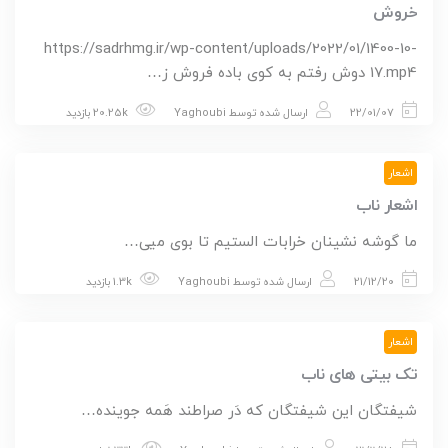
خروش
https://sadrhmg.ir/wp-content/uploads/2022/01/1400-10-
17.mp4 دوش رفتم به کوی باده فروش ز…
22/01/07
ارسال شده توسط
Yaghoubi
20.25k بازدید
اشعار
اشعار ناب
ما گوشه نشینان خرابات الستیم تا بوی میی…
21/12/20
ارسال شده توسط
Yaghoubi
1.3k بازدید
اشعار
تک بیتی های ناب
‏‏شیفتگان‏ ‏‏این شیفتگان که دَر صراطند هَمه‏ ‏‏جوینده…