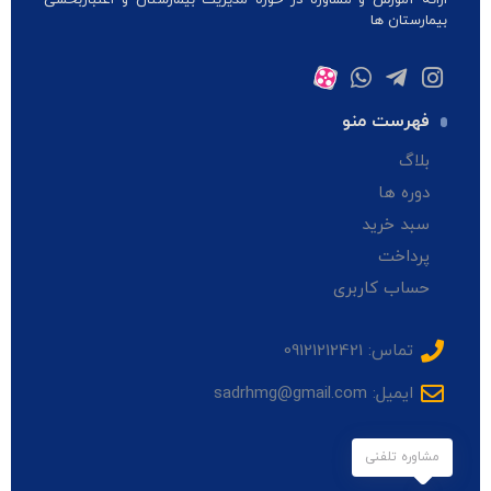
بیمارستان ها
فهرست منو
بلاگ
دوره ها
سبد خرید
پرداخت
حساب کاربری
تماس: 09121212421
ایمیل: sadrhmg@gmail.com
مشاوره تلفنی