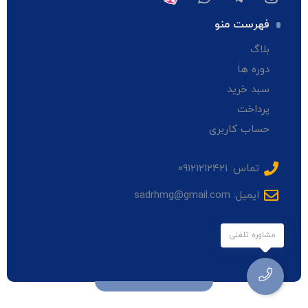
فهرست منو
بلاگ
دوره ها
سبد خرید
پرداخت
حساب کاربری
تماس: 09121212421
ایمیل: sadrhmg@gmail.com
مشاوره تلفنی