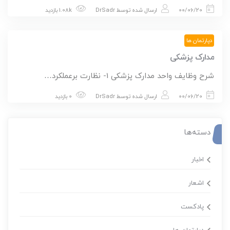
00/06/20
ارسال شده توسط
DrSadr
1.08k بازدید
دپارتمان ها
مدارک پزشکی
شرح وظایف واحد مدارک پزشکی 1- نظارت برعملكرد…
00/06/20
ارسال شده توسط
DrSadr
0 بازدید
دسته‌ها
اخبار
اشعار
پادکست