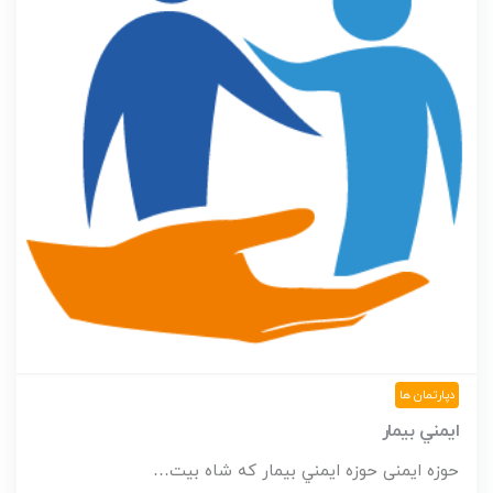
دپارتمان ها
ايمني بيمار
حوزه ایمنی​ حوزه ايمني بيمار كه شاه بيت…