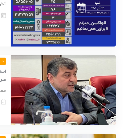
آخری
اخبا
است
ضرو
معا