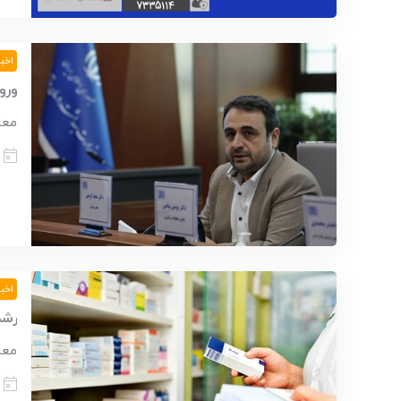
اخبا
ورود 220 بیمارستان کشور به 
معاو
اخبا
رشد ۲۰ برابری تولید برخی آنتی ب
معا