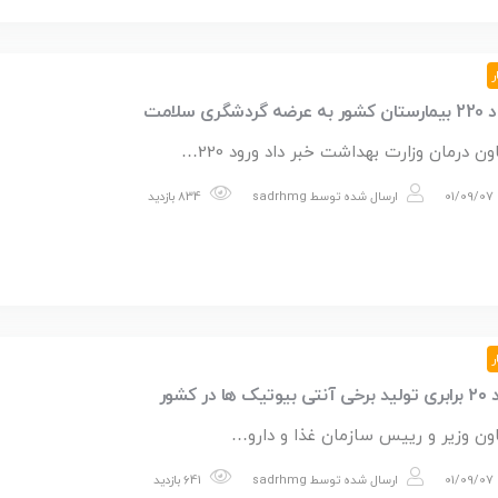
ر
عرضه گردشگری سلامت
ن درمان وزارت بهداشت خبر داد ورود 220…
01/09/07
ارسال شده توسط
sadrhmg
834 بازدید
ر
یوتیک ها در کشور
ون وزیر و رییس سازمان غذا و دارو…
01/09/07
ارسال شده توسط
sadrhmg
641 بازدید