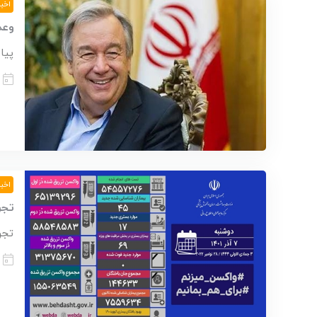
اخبا
وعده
پیا
اخبا
تجر
تجر