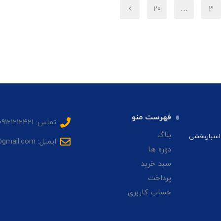
20
…
3
فهرست منو
تماس: 09121212421
بلاگ
اعتباربخشی
ایمیل: sadrhmg@gmail.com
دوره ها
سبد خرید
پرداخت
حساب کاربری