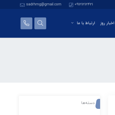
sadrhmg@gmail.com
09121212421
اخبار روز
ارتباط با ما
دسته‌ها