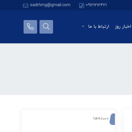
sadrhmg@gmail.com
09121212421
اخبار روز
ارتباط با ما
دسته‌ها