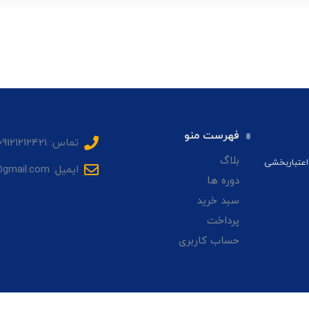
فهرست منو
تماس: 09121212421
بلاگ
اعتباربخشی
ایمیل: sadrhmg@gmail.com
دوره ها
سبد خرید
پرداخت
حساب کاربری