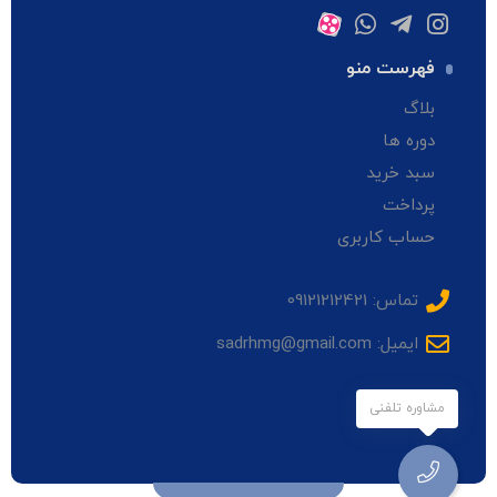
فهرست منو
بلاگ
دوره ها
سبد خرید
پرداخت
حساب کاربری
تماس: 09121212421
ایمیل: sadrhmg@gmail.com
مشاوره تلفنی