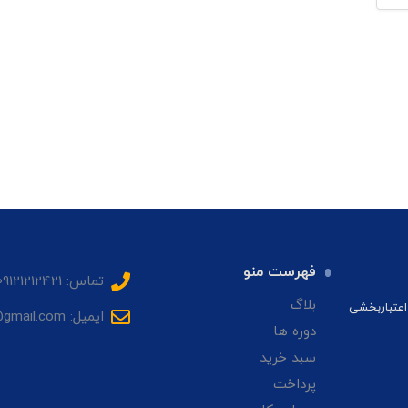
فهرست منو
تماس: 09121212421
بلاگ
اعتباربخشی
ایمیل: sadrhmg@gmail.com
دوره ها
سبد خرید
پرداخت