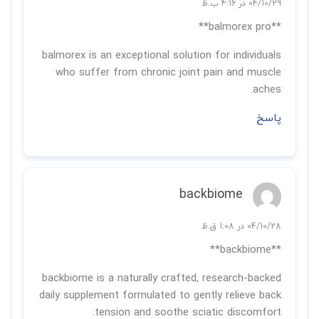
04/10/29 در 4:16 ب.ظ
**balmorex pro**
balmorex is an exceptional solution for individuals
who suffer from chronic joint pain and muscle
aches.
پاسخ
backbiome
04/10/28 در 1:08 ق.ظ
**backbiome**
backbiome is a naturally crafted, research-backed
daily supplement formulated to gently relieve back
tension and soothe sciatic discomfort.