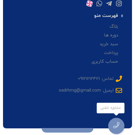
فهرست منو
بلاگ
دوره ها
سبد خرید
پرداخت
حساب کاربری
تماس: 09121212421
ایمیل: sadrhmg@gmail.com
مشاوره تلفنی