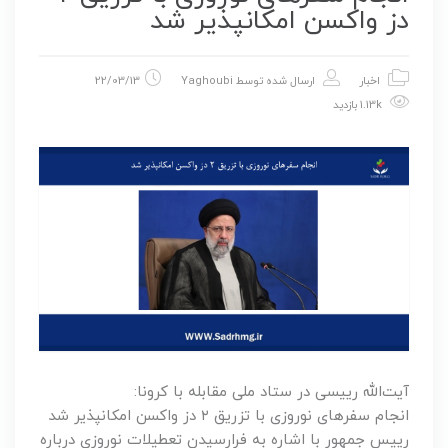
دز واکسن امکانپذیر شد
اخبار
ارسال شده توسط
Yaghoubi
22/03/13
1.13k بازدید
آیت‌الله رییسی در ستاد ملی مقابله با کرونا:
انجام سفرهای نوروزی با تزریق ۲ دز واکسن امکانپذیر شد
رییس جمهور با اشاره به فرارسیدن تعطیلات نوروزی درباره