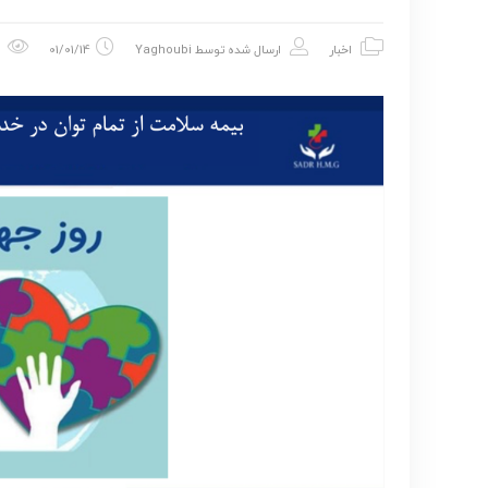
اخبار
ارسال شده توسط
Yaghoubi
01/01/14
1.06k با