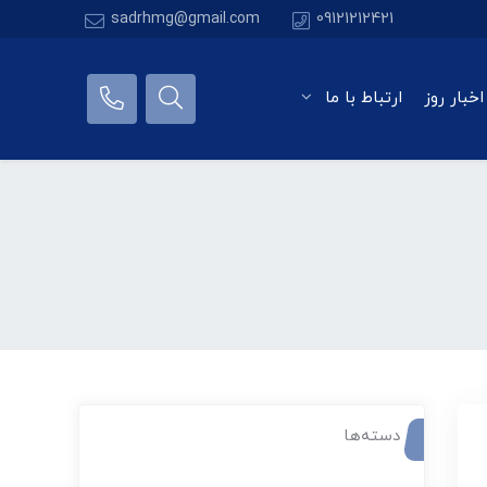
sadrhmg@gmail.com
09121212421
اخبار روز
ارتباط با ما
دسته‌ها