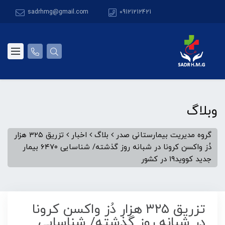
sadrhmg@gmail.com
09121212421
وبلاگ
گروه مدیریت بیمارستانی صدر
بلاگ
اخبار
تزریق ۳۲۵ هزار
دُز واکسن کرونا در شبانه روز گذشته/ شناسایی ۶۴۷۰ بیمار
جدید کووید۱۹ در کشور
تزریق ۳۲۵ هزار دُز واکسن کرونا
در شبانه روز گذشته/ شناسایی