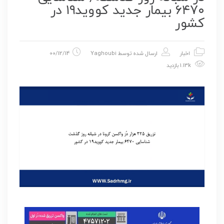
۶۴۷۰ بیمار جدید کووید۱۹ در
کشور
اخبار
ارسال شده توسط
Yaghoubi
00/12/14
1.13k بازدید