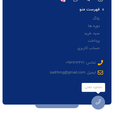
فهرست منو
بلاگ
دوره ها
سبد خرید
پرداخت
حساب کاربری
تماس: 09121212421
ایمیل: sadrhmg@gmail.com
مشاوره تلفنی