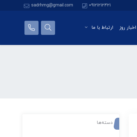
sadrhmg@gmail.com
09121212421
اخبار روز
ارتباط با ما
دسته‌ها