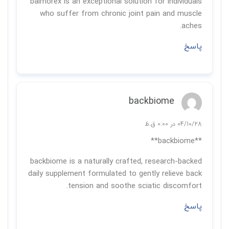
balmorex is an exceptional solution for individuals
who suffer from chronic joint pain and muscle
aches.
پاسخ
backbiome
04/10/28 در 0:00 ق.ظ
**backbiome**
backbiome is a naturally crafted, research-backed
daily supplement formulated to gently relieve back
tension and soothe sciatic discomfort.
پاسخ