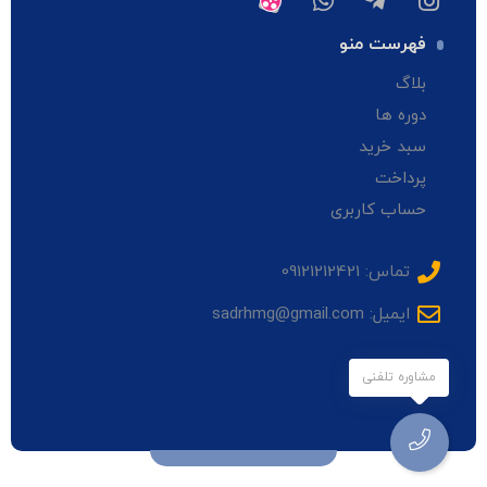
فهرست منو
بلاگ
دوره ها
سبد خرید
پرداخت
حساب کاربری
تماس: 09121212421
ایمیل: sadrhmg@gmail.com
مشاوره تلفنی