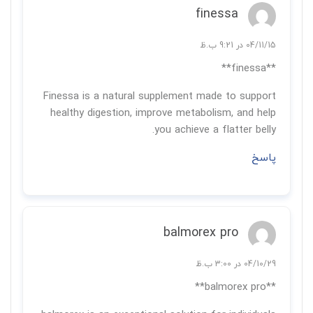
finessa
04/11/15 در 9:21 ب.ظ
**finessa**
Finessa is a natural supplement made to support
healthy digestion, improve metabolism, and help
you achieve a flatter belly.
پاسخ
balmorex pro
04/10/29 در 3:00 ب.ظ
**balmorex pro**