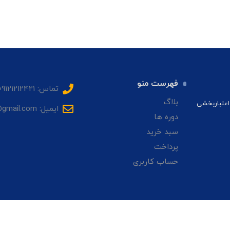
فهرست منو
تماس: 09121212421
بلاگ
اعتباربخشی
ایمیل: sadrhmg@gmail.com
دوره ها
سبد خرید
پرداخت
حساب کاربری