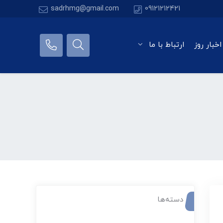
sadrhmg@gmail.com
09121212421
اخبار روز
ارتباط با ما
دسته‌ها