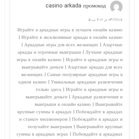
casino arkada промокод
03/11/08 در 6:01 ب.ظ
Играйте в аркадные игры в лучшем онлайн казино
| Играйте в эксклюзивные аркады в онлайн казино
| Аркадные игры для всех желающих | Азартные
аркады и огромные выигрыши | Лучшие аркадные
игры в онлайн казино | Играйте в аркадные игры и
выигрывайте деньги | Азартные аркады для всех
желающих | Самые популярные аркадные игры в
одном казино | Уникальные аркадные развлечения
только здесь | Играйте в аркадные игры и
выигрывайте деньги | Аркадные развлечения и
выигрыши в онлайн казино | Выигрывайте
крупные суммы в аркадах | Побеждайте в аркадах
и станьте миллионером | Побеждайте в аркадах и
получайте выигрыши | Выигрывайте крупные
суммы в аркадных играх | Побеждайте в аркадных