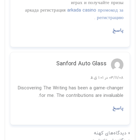
играх и получайте призы
аркада регистрация
arkada casino промокод за
.
регистрацию
پاسخ
Sanford Auto Glass
03/11/08 در 1:01 ق.ظ
Discovering The Writing has been a game-changer
for me. The contributions are invaluable.
پاسخ
« دیدگاه‌های کهنه