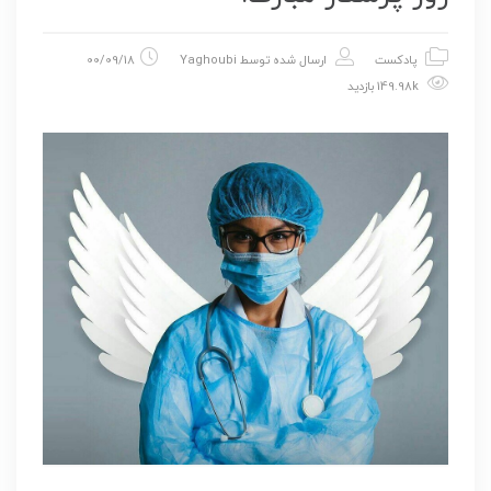
پادکست
ارسال شده توسط
Yaghoubi
00/09/18
149.98k بازدید