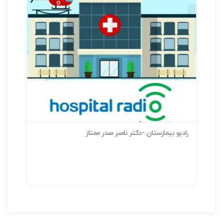
رادیو بیمارستان -دکتر ناصر صدر ممتاز