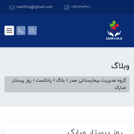
sadrhmg@gmail.com
09121212421
وبلاگ
گروه مدیریت بیمارستانی صدر
بلاگ
پادکست
روز پرستار
مبارک.
روز پرستار مبارک.