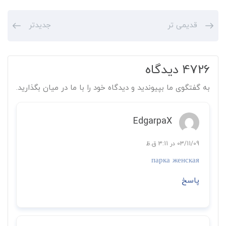
قدیمی تر
جدیدتر
4726 دیدگاه
به گفتگوی ما بپیوندید و دیدگاه خود را با ما در میان بگذارید.
EdgarpaX
03/11/09 در 3:11 ق.ظ
парка женская
پاسخ