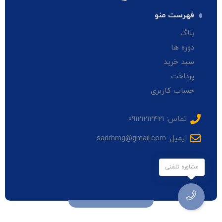
فهرست منو
بلاگ
دوره ها
سبد خرید
پرداخت
حساب کاربری
تماس: 09121212421
ایمیل: sadrhmg@gmail.com
مشاوره تلفنی