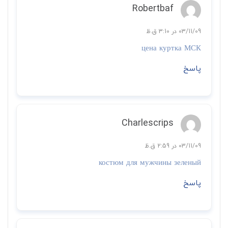
Robertbaf
03/11/09 در 3:10 ق.ظ
цена куртка МСК
پاسخ
Charlescrips
03/11/09 در 2:59 ق.ظ
костюм для мужчины зеленый
پاسخ