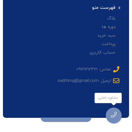
فهرست منو
بلاگ
دوره ها
سبد خرید
پرداخت
حساب کاربری
تماس: 09121212421
ایمیل: sadrhmg@gmail.com
مشاوره تلفنی