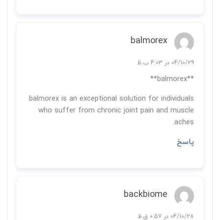
balmorex
04/10/29 در 4:03 ب.ظ
**balmorex**
balmorex is an exceptional solution for individuals
who suffer from chronic joint pain and muscle
aches.
پاسخ
backbiome
04/10/28 در 0:57 ق.ظ