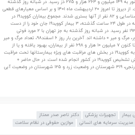
تزریق کرده اند و مجموع واکسن های تزریق شده در کشور به ۱۴۹ میلیون و ۲۶۳ هزار و ۲۷۵ دُز رسید. در شبانه روز گذشته
۶۵ هزار و ۶۲ دُز واکسن کرونا در کشور تزریق شده است. از دیروز تا امروز ۲۰ اردیبهشت ماه ۱۴۰۱ و بر اساس معیارهای قطعی
تشخیصی، ۴۶۰ بیمار جدید مبتلا به کووید۱۹ در کشور شناسایی و ۸۲ نفر از آنها بستری شدند. مجموع بیماران کووید۱۹ در
کشور به ۷ میلیون و ۲۲۶ هزار و ۲۱۹ نفر رسید. متاسفانه در طول ۲۴ ساعت گذشته، ۳ بیمار کووید۱۹ جان خود را از دست
دادند و مجموع جان باختگان این بیماری به ۱۴۱ هزار و ۱۹۲ نفر رسید. در شبانه روز گذشته به جز تهران با ۲ مورد فوتی
بیماران کووید۱۹ و البرز با یک مورد، همه استانهای کشور، مرگ و میر ۰ داشته اند. آخرین بار روز ۶ اسفند۹۸، تعداد مرگ و میر
روزانه بیماران کووید۱۹ در کشور،۳ نفر بود. خوشبختانه تا کنون ۷ میلیون ۱۰ هزار و ۶۹۸ نفر از بیماران، بهبود یافته و یا از
بیمارستانها ترخیص شده اند. ۸۳۶ نفر از بیماران مبتلا به کووید۱۹ در بخش های مراقبت های ویژه بیمارستانها تحت مراقبت
قرار دارند. تا کنون ۵۱ میلیون و ۵۸۲ هزار و ۶۳۵ آزمایش تشخیص کووید۱۹ در کشور انجام شده است. در حال حاضر ۰
شهرستان در وضعیت قرمز، ۴ شهرستان در وضعیت نارنجی، ۳۱۹ شهرستان در وضعیت زرد و ۱۲۵ شهرستان در وضعیت آبی
 بیمار
تجهیزات پزشکی
دکتر ناصر صدر ممتاز
مدیریت سرمایه های انسانی
موازین حقوقی در نظام سلامت