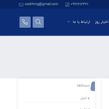
sadrhmg@gmail.com
09121212421
اخبار روز
ارتباط با ما
دسته‌ها
اخبار