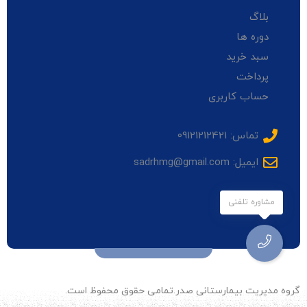
بلاگ
دوره ها
سبد خرید
پرداخت
حساب کاربری
تماس: 09121212421
ایمیل: sadrhmg@gmail.com
مشاوره تلفنی
گروه مدیریت بیمارستانی صدر.تمامی حقوق محفوظ است.