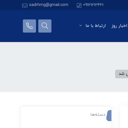
sadrhmg@gmail.com
09121212421
اخبار روز
ارتباط با ما
ش شد
دسته‌ها