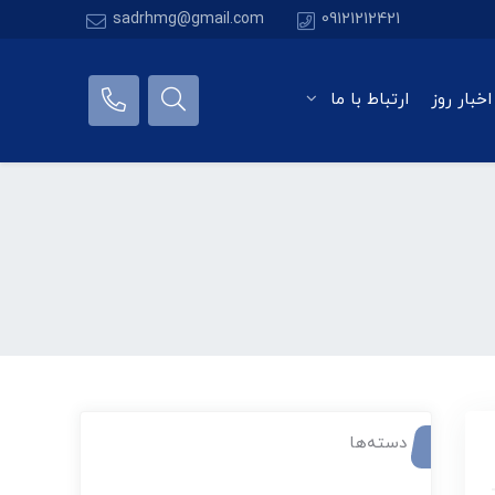
sadrhmg@gmail.com
09121212421
اخبار روز
ارتباط با ما
دسته‌ها