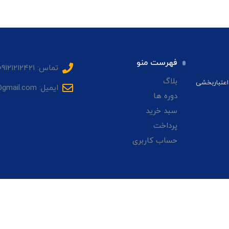
فهرست منو
تماس: 09121212421
بلاگ
اعتباربخشی
ایمیل: sadrhmg@gmail.com
دوره ها
سبد خرید
پرداخت
حساب کاربری