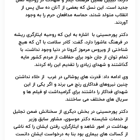
دارند، تبیین همین فرهنگ ایثار و شهادت در روحیه نسل
جدید است. این نسل که بعضی از آنان ده سال پس از
انقلاب متولد شدند، حماسه مدافعان حرم را به وجود
آوردند.
دکتر پورحسینی با اشاره به این که روحیه ایثارگری ریشه
در فرهنگ عاشورا دارد، گفت: کادر سلامت با آن که هیچ
شناختی از ویروس مرموز کرونا در دنیا وجود نداشت، با
تمام توان از جان خود برای حفاظت از مردم کشور مایه
گذاشتند و شهدای زیادی را تقدیم این راه کردند.
وی ادامه داد: قدرت های پوشالی در غرب از خلاء نداشتن
چنین نیروهای فداکاری رنج می برند و اگر یکی از این
شهدای فداکار را داشتند برای گرامیداشت او فیلم ها و
سریال های مختلف می ساختند.
دکتر پورحسینی در بخش دیگری از سخنانش ضمن تجلیل
از خدمات شایسته دکتر موسوی، مشاور سابق وزیر
بهداشت در امور شاهد و ایثارگران، رفتن ایشان را که ناشی
از کسالت های بیماری بود بنا به درخواست ایشان دانست