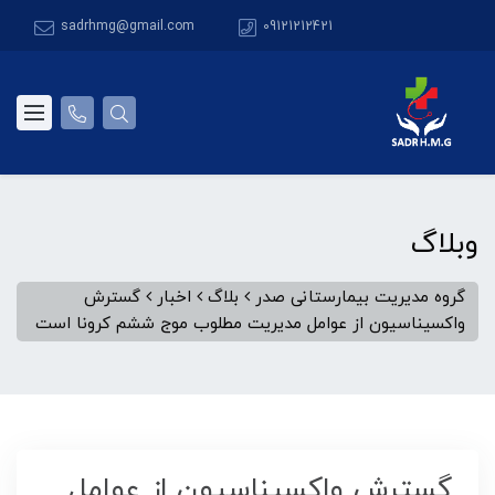
sadrhmg@gmail.com
09121212421
وبلاگ
گروه مدیریت بیمارستانی صدر
بلاگ
اخبار
گسترش
واکسیناسیون از عوامل مدیریت مطلوب موج ششم کرونا است
گسترش واکسیناسیون از عوامل