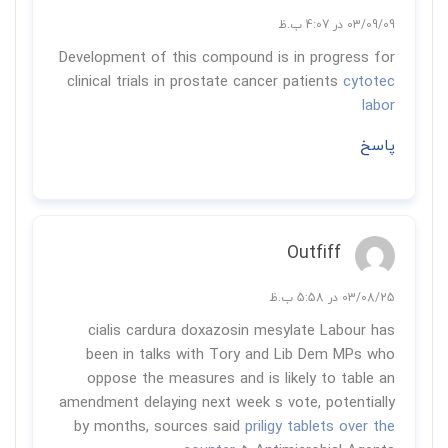
03/09/09 در 4:07 ب.ظ
Development of this compound is in progress for
clinical trials in prostate cancer patients
cytotec
labor
پاسخ
Outfiff
03/08/25 در 5:58 ب.ظ
cialis cardura doxazosin mesylate Labour has
been in talks with Tory and Lib Dem MPs who
oppose the measures and is likely to table an
amendment delaying next week s vote, potentially
by months, sources said
priligy tablets over the